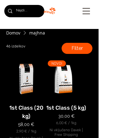
Domov
majhna
46 izdelkov
Filter
NOVO!
1st Class (20
1st Class (5 kg)
kg)
Cena
30,00 €
6,00 €
/
1kg
Cena
58,00 €
6
Ni vključeno Davek
|
2,90 €
/
1kg
,
Free Shipping
2
0