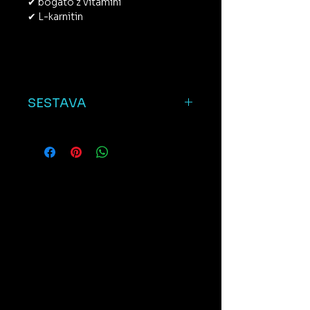
✔ bogato z vitamini
✔ L-karnitin
SESTAVA
SESTAVA/kg:
meso in derivati, olja in maščobe,
ribe in ribji stranski proizvodi (min.
40% baltske ribe), rastlinski
proizvodi, rezanci rdeče pese,
mineralne snovi, hondroitin 85 mg,
glukozamin 85 mg, žita (koruza, riž,
koruzni zdrob) ).
ANALITIČNE SESTAVINE/kg:
surove beljakovine 27,00 %,
surove maščobe 16,00 %, surovi
pepel 7,00 %, surove vlaknine 2,50