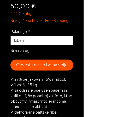
Price
50,00 €
3,33 €
/
1kg
3,33 €
Ni vključeno Davek
|
Free Shipping
na
1
Pakiranje
*
Kilogram
Ni na zalogi
Obvesti me, ko bo na voljo
✔ 27% beljakovin / 16% maščob
✔ 1 vreča: 15 kg
✔ za odrasle pse vseh pasem in
velikosti, še posebej za tiste, ki so
občutljivi, imajo intoleranco na
hrano ali niso aktivni
✔ dehidrirane baltske ribe