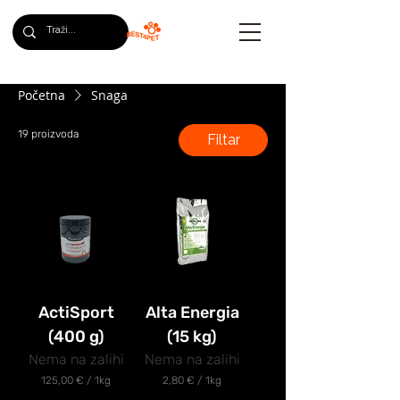
Početna
Snaga
19 proizvoda
Filtar
ActiSport
Alta Energia
(400 g)
(15 kg)
Nema na zalihi
Nema na zalihi
125,00 €
/
1kg
2,80 €
/
1kg
1
2