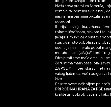
iberijskom svinjetinom i rižom.
Naša nova premium formula, koju 
kombinira iberijsku svinjetinu, d
našim mini pasmina pružila izvan
dobrobit.
Iberijska svinjetina, vrhunski izv
folnom kiselinom, cinkom i želje
jačajući imunološki sustav i dop
riža, osim što poboljšava probav
esencijalne minerale poput manga
metabolizam, jačajući kosti i reg
Dizajnirali smo male granule, iz
čeljustima malih pasa, olakšavaju
ZA PSE
Mini Iberijska svinjetina
vašeg ljubimca, već i osigurava h
život.
Pružite svom najboljem prijatelju
PRIRODNA HRANA ZA PSE
Mini 
kvaliteta i dobrobit spajaju kako 