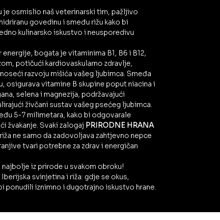
je osmislio naš veterinarski tim, pažljivo
ehidriranu govedinu i smeđu rižu kako bi
redno kulinarsko iskustvo i neusporedivu
or energije, bogata je vitaminima B1, B6 i B12,
zom, potičući kardiovaskularno zdravlje,
rinoseći razvoju mišića vašeg ljubimca. Smeđa
u, osigurava vitamine B skupine poput niacina i
na, selena i magnezija, podržavajući
ulirajući živčani sustav vašeg psećeg ljubimca.
među 5-7 milimetara, kako bi odgovarale
ći žvakanje. Svaki zalogaj
PRIRODNE HRANA
 i riža ne samo da zadovoljava zahtjevno nepce
ranjive tvari potrebne za zdrav i energičan
 najbolje iz prirode u svakom obroku!
Iberijska svinjetina i riža: gdje se okus,
bi ponudili iznimno i dugotrajno iskustvo hrane.