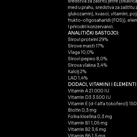
sredstva za zaštitu jetre (sikavica
med u prahu, sredstva za zaštitu 
glukozamin), kvasci, vitamini, p
frukto-oligosaharidi (FOS)), ele
i prirodni konzervansi.
ANALITIČKI SASTOJCI:
Sirovi proteini 29%
Sirove masti 17%
Vlaga 10,0%
Sirovi pepeo 8,0%
Sirova vlakna 3,4%
Kalcij 2%
LAD 1,4%
DODACI, VITAMINI I ELEMENTI 
Vitamin A 21.000 IU
Vitamin D3 3.500 IU
Vitamin E (d-l alfa tokoferol) 15
Biotin 0,3 mg
Folna kiselina 0,3 mg
Vitamin B1 1,05 mg
Vitamin B2 3,6 mg
Vitamin B6 1,5 mg