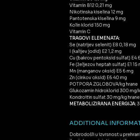
Vitamin B12 0,21 mg
Nikotinska kiselina 12 mg
Pantotenska kiselina 9 mg
Kolin klorid 150 mg
Vitamin C
TRAGOVI ELEMENATA:
Se (natrijev selenit) E8 0,18 mg
I (kalijev jodid) E2 1,2 mg
Cu (bakrov pentoksid sulfat) E4 
Fe (željezov heptah sulfat) E1 15
Mn (manganov oksid) E5 6 mg
Zn (cinkov oksid) E6 40 mg
POTPORA ZGLOBOVA/kg hrane
Glukozamin hidroklorid 300 mg/k
Kondroitin sulfat 30 mg/kg hrane
METABOLIZIRANA ENERGIJA:
3
ADDITIONAL INFORMA
Dobrodošli u izvrsnost u prehran