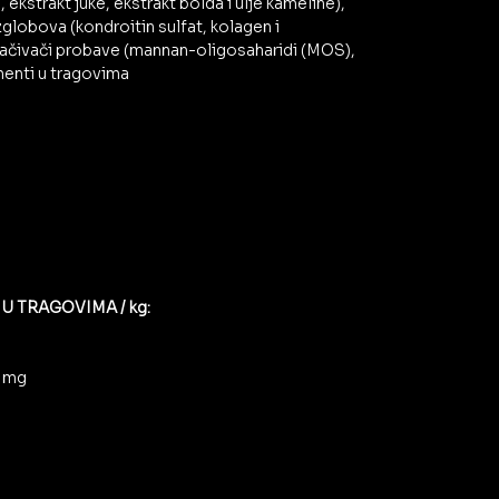
, ekstrakt juke, ekstrakt bolda i ulje kameline),
zglobova (kondroitin sulfat, kolagen i
ojačivači probave (mannan-oligosaharidi (MOS),
menti u tragovima
U TRAGOVIMA / kg:
0 mg