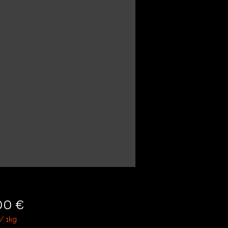
Cijena
00 €
/
1kg