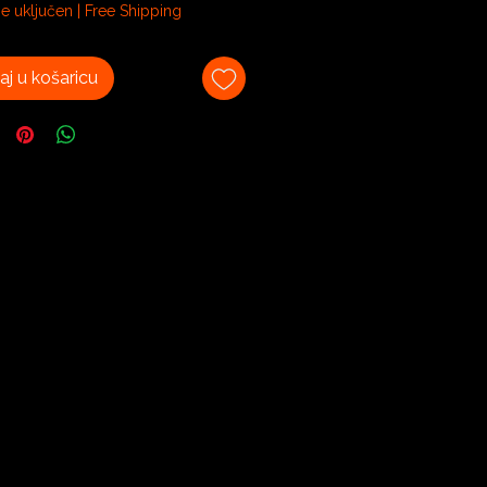
e uključen
|
Free Shipping
am
j u košaricu