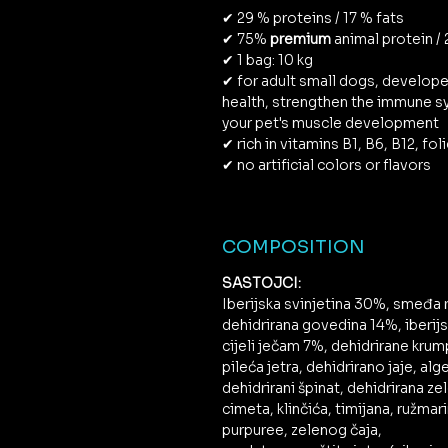
✔ 29 % proteins / 17 % fats
✔ 75%
premium
animal protein / 
✔ 1 bag: 10 kg
✔ for adult small dogs, develope
health, strengthen the immune s
your pet's muscle development
✔ rich in vitamins B1, B6, B12, foli
✔ no artificial colors or flavors
COMPOSITION
SASTOJCI:
Iberijska svinjetina 30%, smeđa r
dehidrirana govedina 14%, iberijs
cijeli ječam 7%, dehidrirane krum
pileća jetra, dehidrirano jaje, alge
dehidrirani špinat, dehidrirana ze
cimeta, klinčića, timijana, ružma
purpuree, zelenog čaja,