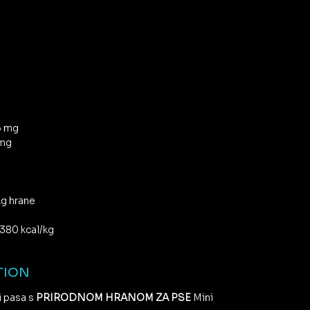
6 mg
 mg
g hrane
380 kcal/kg
TION
i pasa s
PRIRODNOM HRANOM ZA PSE
Mini