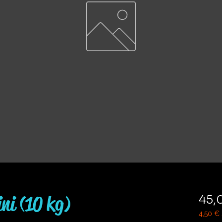
ni (10 kg)
45,
4,50 €