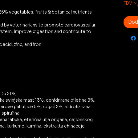
4,50 €
PDV Nij
za
25% vegetables, fruits & botanical nutrients
1
Kilogr
Doda
d by veterinarians to promote cardiovascular
ystem, improve digestion and contribute to
c acid, zinc, and iron!
iža 21%,
ka svinjska mast 13%, dehidrirana piletina 8%,
pirove pahuljice 5%, rogač 2%, hidrolizirana
 spirulina,
lena jabuka, eterična ulja origana, cejlonskog
rina, kurkume, kumina, ekstrakta ehinaceje