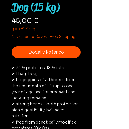
Dog (15 kg)
Price
45,00 €
3,00 €
/
1kg
3,00 €
Ni vključeno Davek
|
Free Shipping
na
1
Kilogram
Dodaj v košarico
✔ 32 % proteins / 18 % fats
✔ 1 bag: 15 kg
✔ for puppies of all breeds from
the first month of life up to one
year of age and for pregnant and
lactating females
✔ strong bones, tooth protection,
high digestibility, balanced
nutrition
✔ free from genetically modified
organisms (GMOs)