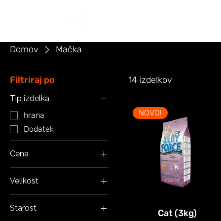
DOMOV
PONUDBA
NAROČI
Domov
Mačka
Filtriraj po
14 izdelkov
Tip izdelka
NOVO!
hrana
Dodatek
Cena
Velikost
16 €
60 €
Velik
Starost
Srednje
Cat (3kg)