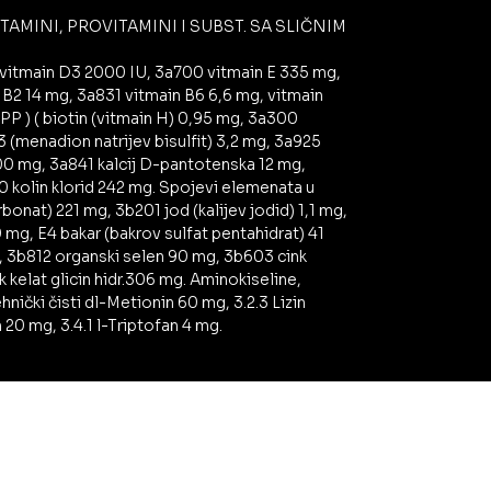
AMINI, PROVITAMINI I SUBST. SA SLIČNIM
 vitmain D3 2000 IU, 3a700 vitmain E 335 mg,
 B2 14 mg, 3a831 vitmain B6 6,6 mg, vitmain
PP ) ( biotin (vitmain H) 0,95 mg, 3a300
 (menadion natrijev bisulfit) 3,2 mg, 3a925
00 mg, 3a841 kalcij D-pantotenska 12 mg,
90 kolin klorid 242 mg. Spojevi elemenata u
rbonat) 221 mg, 3b201 jod (kalijev jodid) 1,1 mg,
g, E4 bakar (bakrov sulfat pentahidrat) 41
g, 3b812 organski selen 90 mg, 3b603 cink
 kelat glicin hidr.306 mg. Aminokiseline,
ehnički čisti dl-Metionin 60 mg, 3.2.3 Lizin
20 mg, 3.4.1 l-Triptofan 4 mg.