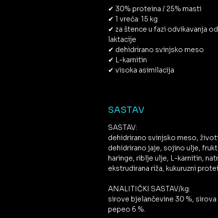
✔ 30% proteina / 25% masti
✔ 1 vreća: 15 kg
✔ za štence u fazi odvikavanja od
laktacije
✔ dehidrirano svinjsko meso
✔ L-karnitin
✔ visoka asimilacija
SASTAV
SASTAV:
dehidrirano svinjsko meso, životi
dehidrirano jaje, sojino ulje, fr
haringe, riblje ulje, L-karnitin, na
ekstrudirana riža, kukuruzni protei
ANALITIČKI SASTAV/kg:
sirove bjelančevine 30 %, sirova u
pepeo 6 %.