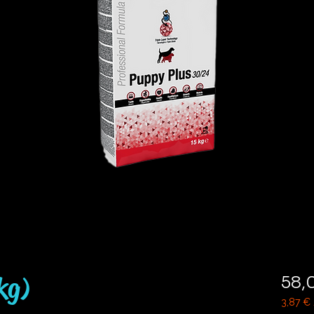
kg)
58,
3,87 €