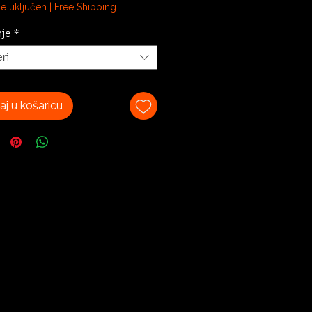
e uključen
|
Free Shipping
nje
*
am
ri
j u košaricu