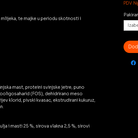
3,87 €
PDV Nij
za
1
Pakira
 mlijeka, te majke u periodu skotnosti i
Kilogr
Izabe
Doda
njska mast, proteini svinjske jetre, puno
uktooligosaharid (FOS), dehidrirano meso
trijev klorid, pivski kvasac, ekstrudirani kukuruz,
n.
lja i masti 25 %, sirova vlakna 2,5 %, sirovi