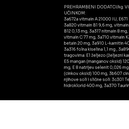
PREHRAMBENI DODATCI/kg. VIT
UČINKOM:
3a672a vitmain A 21000 IU, E671
3a820 vitmain B1 9,6 mg, vitmain
B12 0,13 mg, 3a317 nitmain 8 mg, 
vitmain C 77 mg, 3a710 vitmain K3
betain 20 mg, 3a910 L-karnitin 4
3a316 folna kiselina 1,1 mg , 3a8
tragovima: E1 željezo (željezni ka
E5 mangan (manganov oksid) 120 m
mg, E 8 natrijev selenit 0,026 m
(cinkov oksid) 100 mg, 3b607 cink
njihove soli i slične soli: 3c301 T
hidroklorid 400 mg, 3a370 Taurin 
PRAVNI KUTAK