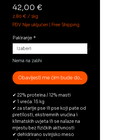
Cijena
42,00 €
2,80 €
/
1kg
2,80 €
PDV Nije uključen
|
Free Shipping
za
1
Pakiranje
*
Kilogram
Nema na zalihi
Obavijesti me čim bude dostupno
✔ 22% proteina / 12% masti
✔ 1 vreća: 15 kg
✔ za starije pse ili pse koji pate od
pretilosti, ekstremnih vrućina i
klimatskih uvjeta ili se nalaze na
mjestu bez fizičkih aktivnosti
✔ dehidrirano svinjsko meso