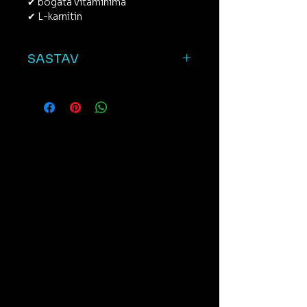
✔ bogata vitaminima
✔ L-karnitin
SASTAV
SASTAV/kg:
meso i prerađevine (svinjetina min.
60 %), riblje brašno 3 %, mineralne
tvari, kondroitin 85 mg/kg,
glukozamin 85 mg/kg, žitarice
(kukuruz, riža, kukuruzno brašno),
ulja i masti, biljni proizvodi, rezanci
cikle .
ANALITIČKI SASTAV/kg:
sirove bjelančevine 22,00 %,
sirove masti 12,00 %, sirovi pepeo
7,00 %, sirova vlakna 2,45 %, kalcij
1,70 %, fosfor 0,9 %.
PREHRAMBENI DODATCI/kg: