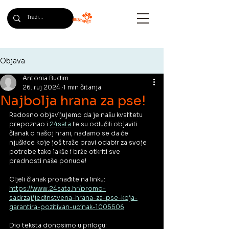
Objava
Antonia Budim
26. ruj 2024.
1 min čitanja
Najbolja hrana za pse!
Radosno objavljujemo da je našu kvalitetu 
prepoznao i 
24sata
 te su odlučili objaviti 
članak o našoj hrani, nadamo se da će 
njuškice koje još traže pravi odabir za svoje 
potrebe tako lakše i brže otkriti sve 
prednosti naše ponude! 
CIjeli članak pronađite na linku: 
https://www.24sata.hr/promo-
sadrzaj/jedinstvena-hrana-za-pse-koja-
garantira-pozitivan-ucinak-1005506
Dio teksta donosimo u prilogu: