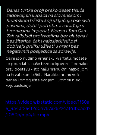
Danas tvrtka broji preko deset tisuća 
zadovoljnih kupaca na slovenskom i 
hrvatskom tržištu koji uključuju pse svih 
pasmina, dobi i potreba, a surađuje s 
tvornicama Imperial, Necon i Tam Can. 
Zahvaljujući proizvodima bez glutena i 
bez žitarica, čak i najosjetljiviji psi 
dobivaju priliku uživati u hrani bez 
negativnih posljedica za zdravlje.
Osim što nudimo vrhunsku kvalitetu, možete 
se pouzdati u naše brze odgovore i jednako 
brzu dostavu - što našu hranu čini najboljom 
na hrvatskom tržištu. Naručite hranu već 
danas i omogućite svojem ljubimcu njegu 
koju zaslužuje!
https://video.wixstatic.com/video/1f68a
e_9343f2a4f2d04767a262243f41bc3cd7
/1080p/mp4/file.mp4